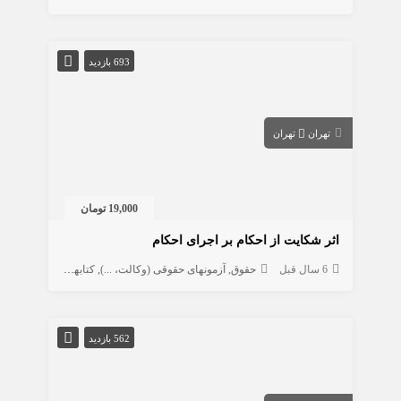
693 بازدید
تهران
تهران
19,000 تومان
اثر شکایت از احکام بر اجرای احکام
6 سال قبل
حقوق
آزمونهای حقوقی (وکالت، ...)
کتابهای علوم انسانی
562 بازدید