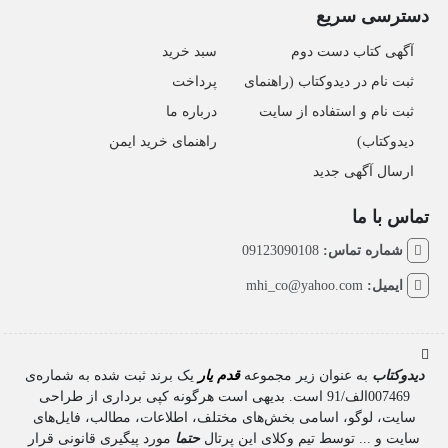
دسترسی سریع
آگهی کتاب دست دوم
سبد خرید
ثبت نام در دیدوکتاب (راهنمای
پرداخت
ثبت نام و استفاده از سایت
درباره ما
دیدوکتاب)
راهنمای خرید ایمن
ارسال آگهی جدید
تماس با ما
شماره تماس:
09123090108
ایمیل:
mhi_co@yahoo.com
دیدوکتاب
به عنوان زیر مجموعه
قدم یار
یک برند ثبت شده به شماره‌ی
007469الف/91 است. بدیهی است هرگونه کپی برداری از طراحی
سایت، لوگو، اسامی بخش‌های مختلف، اطلاعات، مطالب، فایل‌های
سایت و ... توسط تیم وکلای این پرتال
حتما
مورد پیگیری قانونی قرار