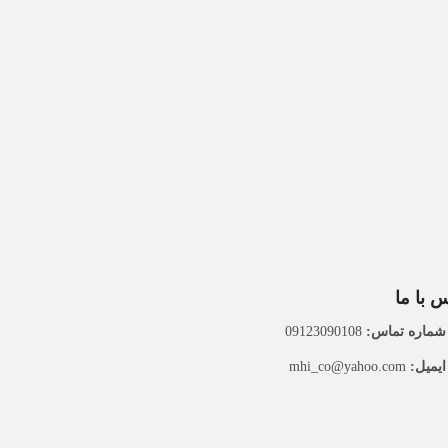
 با ما
ماره تماس:
09123090108
یمیل:
mhi_co@yahoo.com